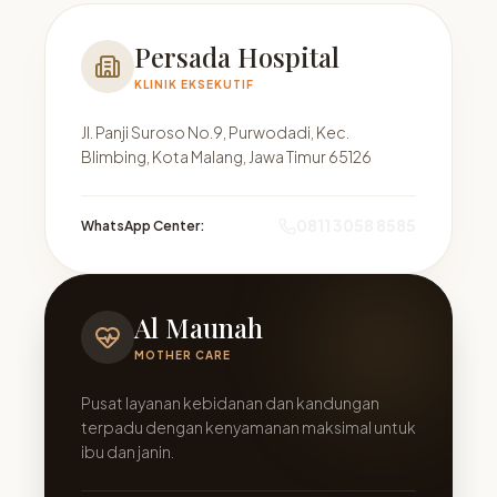
Persada Hospital
KLINIK EKSEKUTIF
Jl. Panji Suroso No.9, Purwodadi, Kec.
Blimbing, Kota Malang, Jawa Timur 65126
0811 3058 8585
WhatsApp Center:
Al Maunah
MOTHER CARE
Pusat layanan kebidanan dan kandungan
terpadu dengan kenyamanan maksimal untuk
ibu dan janin.