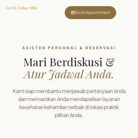
Sp.OG, Subsp. KFM
dr. Suheni N.H.
Book Appointment
ASISTEN PERSONAL & RESERVASI
Mari Berdiskusi &
Atur Jadwal Anda.
Kami siap membantu menjawab pertanyaan Anda
dan memastikan Anda mendapatkan layanan
kesehatan kehamilan terbaik di lokasi praktik
pilihan Anda.