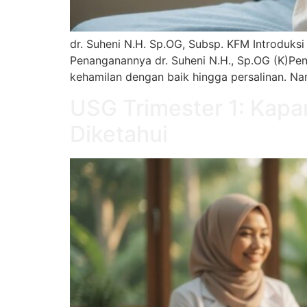
dr. Suheni N.H. Sp.OG, Subsp. KFM Introduksi
Penanganannya dr. Suheni N.H., Sp.OG (K)Pen
kehamilan dengan baik hingga persalinan. N
USG Trimester 1: Kapa
Diketahui