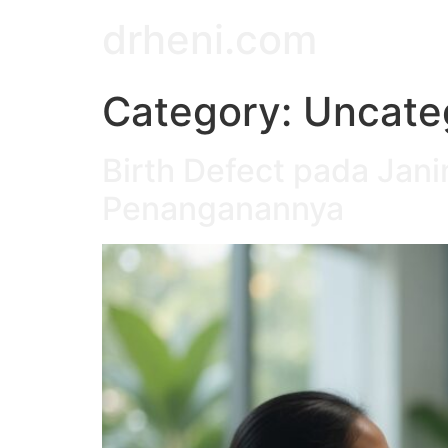
drheni.com
Category:
Uncate
Birth Defect pada Jani
Penanganannya