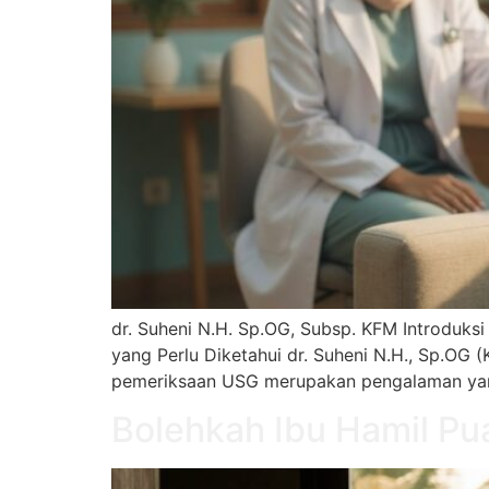
dr. Suheni N.H. Sp.OG, Subsp. KFM Introduks
yang Perlu Diketahui dr. Suheni N.H., Sp.OG 
pemeriksaan USG merupakan pengalaman yan
Bolehkah Ibu Hamil Pu