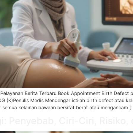
 Pelayanan Berita Terbaru Book Appointment Birth Defect p
OG (K)Penulis Medis Mendengar istilah birth defect atau k
ak semua kelainan bawaan bersifat berat atau mengancam [
i: Penyebab, Ciri-Ciri, Risik